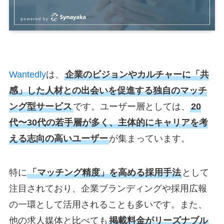
Wantedly
は、
企業のビジョンやカルチャーに「共
感」した人材との出会いを促進する独自のマッチ
ング型サービス
です。ユーザー層としては、
20
代〜30代の若手層が多く、主体的にキャリアを考
える志向の高いユーザー
が集まっています。
特に
「マッチング精度」を高める採用手法
として
注目されており、企業ブランディングや採用広報
の一環として活用されることも多いです。また、
他の求人媒体と比べても
掲載料金がリーズナブル