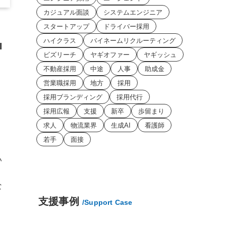
カジュアル面談
システムエンジニア
スタートアップ
ドライバー採用
ハイクラス
バイネームリクルーティング
I
ビズリーチ
ヤギオファー
ヤギッシュ
不動産採用
中途
人事
助成金
営業職採用
地方
採用
採用ブランディング
採用代行
採用広報
支援
新卒
歩留まり
求人
物流業界
生成AI
看護師
若手
面接
い
な
支援事例
/Support Case