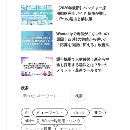
【2026年最新】ベンチャー採
用戦略完全ガイド|採用が難し
い7つの理由と解決策
Wantedlyで返信がこない5つの
原因｜270社の実績から導いた
「応募を面談に変える」改善法
通年採用で人材確保！新卒も中
途も採用する秘訣とは？5つの
メリット・最新ツールまで
検索
検索
AI
AIエージェント
Linkedin
RPO
slider
Wantedly運用ノウハウ
エンジニア採用
エージェント