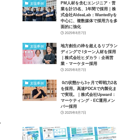
PM人材を含むエンジニア・営
支援事例
業を計15名、1年間で採用｜株
式会社AIdeaLab：Wantedlyを
中心に、複数媒体で採用力を多
面的に強化
2025年8月7日
地方創生の枠を超えるリブラン
支援事例
ディングで Iターン人材を採用
り
｜株式会社ヒダカラ：企画営
業・マーケター採用
2025年8月7日
0の状態から3ヶ月で即戦力2名
支援事例
を採用。高速PDCAで内製化ま
で実現。｜株式会社Upward：
マーケティング・EC運用メン
バー採用
2025年8月7日
い